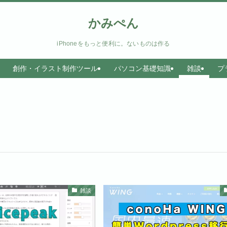
かみぺん
iPhoneをもっと便利に。ないものは作る
創作・イラスト制作ツール
パソコン基礎知識
雑談
プ
雑談