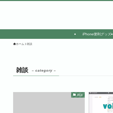
iPhone便利グッズ
ホーム
雑談
雑談
– category –
雑談