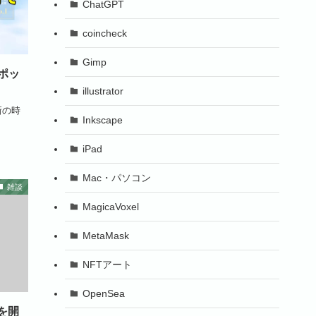
ChatGPT
coincheck
Gimp
ポッ
illustrator
新の時
Inkscape
iPad
Mac・パソコン
雑談
MagicaVoxel
MetaMask
NFTアート
OpenSea
を開