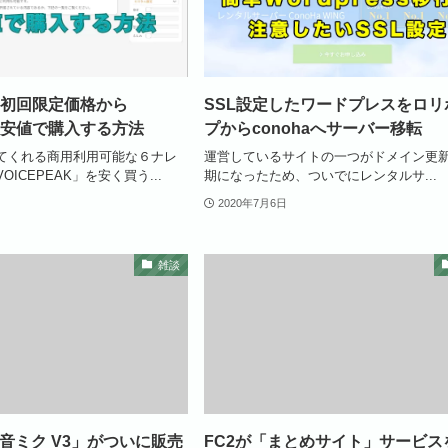
AK初回限定価格から
SSL設定したワードプレスをロリ
の最安値で購入する方法
プからconohaへサーバー移転
てくれる商用利用可能な６ナレ
運営しているサイトの一つがドメイン更
ICEPEAK」を安く買う...
期になったため、ついでにレンタルサ...
2020年7月6日
雑談
初音ミク V3」がついに販売
FC2が「まとめサイト」サービス