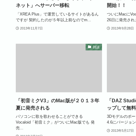
ネット」へサーバー移転
開始！！
「XREA Plus」で運営しているサイトがあるん
ついにMacにVoc
ですが 契約したのが５年以上前なのでm...
26日に発売されま
2013年11月7日
2013年9月28日
雑談
「初音ミクV3」のMac版が２０１３年
「DAZ Stu
夏に発売される
ップして無料
パソコンに歌を歌わせることができる
3Dモデルのポージ
Vocaloid「初音ミク」がついにMac版でも 発
4.6にバージョン
売...
2013年5月17日