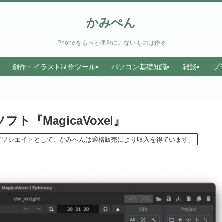
かみぺん
iPhoneをもっと便利に。ないものは作る
創作・イラスト制作ツール
パソコン基礎知識
雑談
プ
『MagicaVoxel』
のアソシエイトとして、かみぺんは適格販売により収入を得ています。