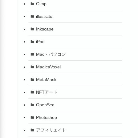
Gimp
illustrator
Inkscape
iPad
Mac・パソコン
MagicaVoxel
MetaMask
NFTアート
OpenSea
Photoshop
アフィリエイト