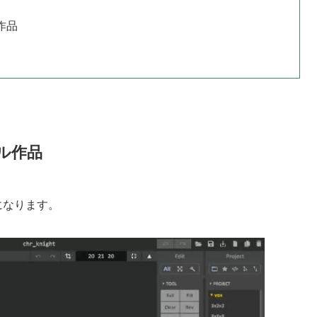
ル作品
プル作品
になります。