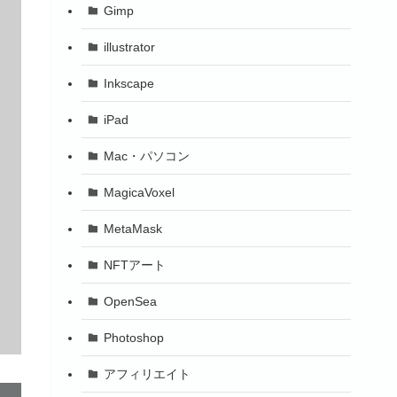
Gimp
illustrator
Inkscape
iPad
Mac・パソコン
MagicaVoxel
MetaMask
NFTアート
OpenSea
Photoshop
アフィリエイト