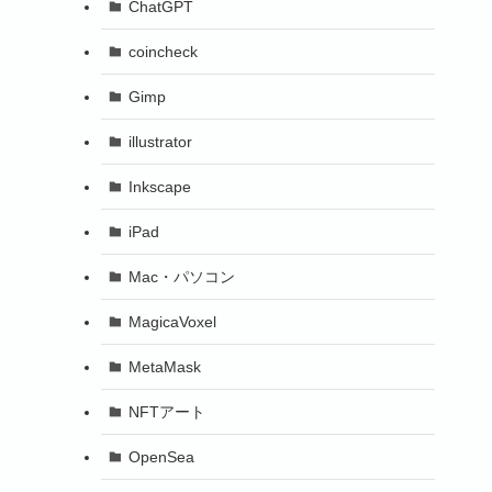
ChatGPT
coincheck
Gimp
illustrator
Inkscape
iPad
Mac・パソコン
MagicaVoxel
MetaMask
NFTアート
OpenSea