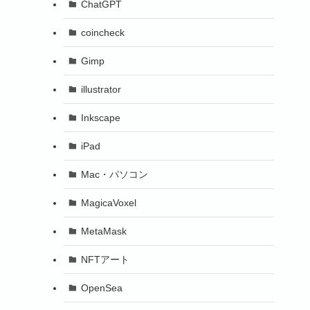
ChatGPT
coincheck
Gimp
illustrator
Inkscape
iPad
Mac・パソコン
MagicaVoxel
MetaMask
NFTアート
OpenSea