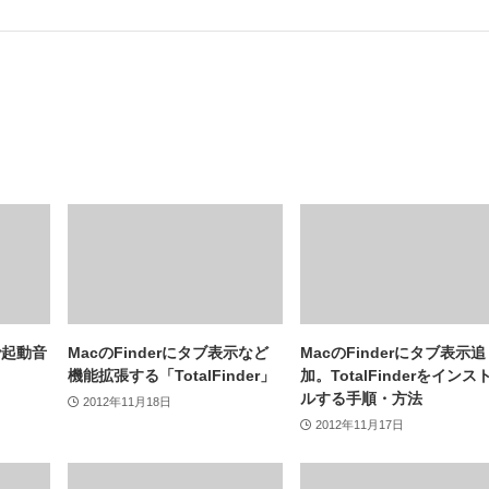
nで起動音
MacのFinderにタブ表示など
MacのFinderにタブ表示追
機能拡張する「TotalFinder」
加。TotalFinderをインス
ルする手順・方法
2012年11月18日
2012年11月17日