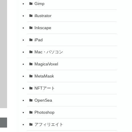
Gimp
illustrator
Inkscape
iPad
Mac・パソコン
MagicaVoxel
MetaMask
NFTアート
OpenSea
Photoshop
アフィリエイト